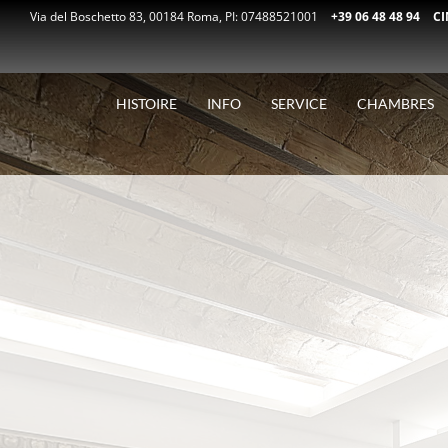
Skip
Via del Boschetto 83, 00184 Roma,
PI: 07488521001
+39 06 48 48 94
CI
to
content
HISTOIRE
INFO
SERVICE
CHAMBRES