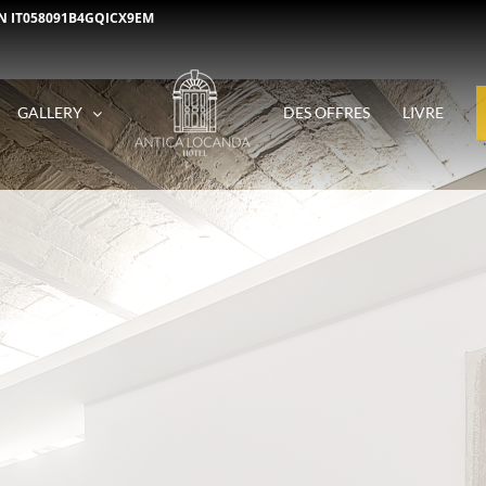
N IT058091B4GQICX9EM
GALLERY
DES OFFRES
LIVRE