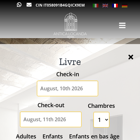
Skip
CIN IT058091B4GQICX9EM
to
content
Livre
Check-in
Check-out
Chambres
Adultes
Enfants
Enfants en bas âge