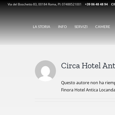
Salta
Via del Boschetto 83, 00184 Roma,
PI: 07488521001
+39 06 48 48 94
CI
al
contenuto
LA STORIA
INFO
SERVIZI
CAMERE
Circa
Hotel An
Questo autore non ha riempi
Finora Hotel Antica Locanda